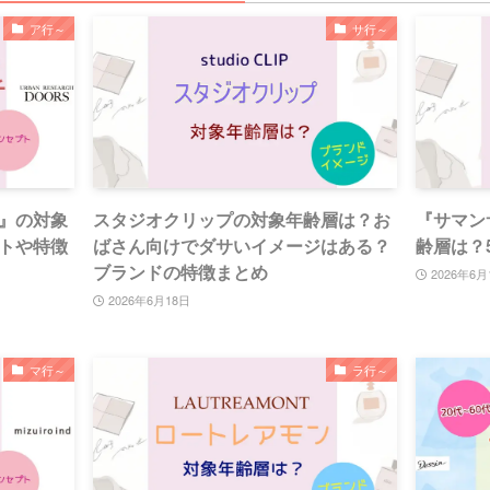
ア行～
サ行～
』の対象
スタジオクリップの対象年齢層は？お
『サマン
トや特徴
ばさん向けでダサいイメージはある？
齢層は？
ブランドの特徴まとめ
2026年6月
2026年6月18日
マ行～
ラ行～