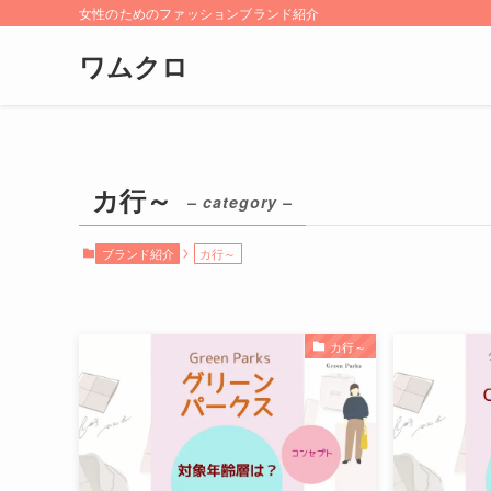
女性のためのファッションブランド紹介
ワムクロ
カ行～
– category –
ブランド紹介
カ行～
カ行～