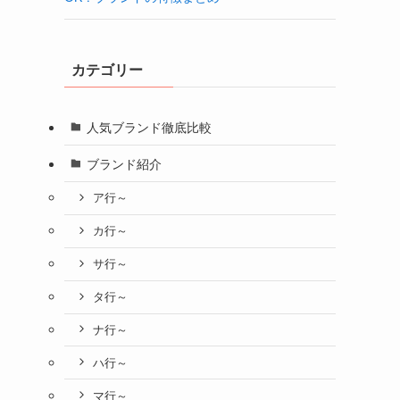
カテゴリー
人気ブランド徹底比較
ブランド紹介
ア行～
カ行～
サ行～
タ行～
ナ行～
ハ行～
マ行～