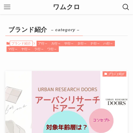
ワムクロ
ブランド紹介
– category –
ブランド紹介
ア行～
カ行～
サ行～
タ行～
ナ行～
ハ行～
マ行～
ヤ行～
ラ行～
ワ行～
ブランド紹介