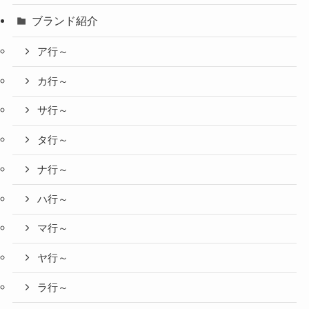
ブランド紹介
ア行～
カ行～
サ行～
タ行～
ナ行～
ハ行～
マ行～
ヤ行～
ラ行～