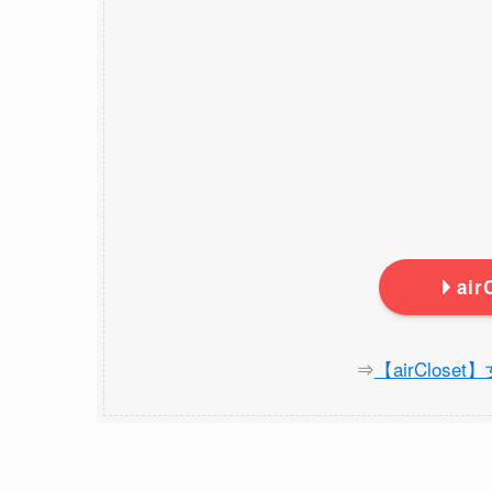
ai
⇒
【airClos