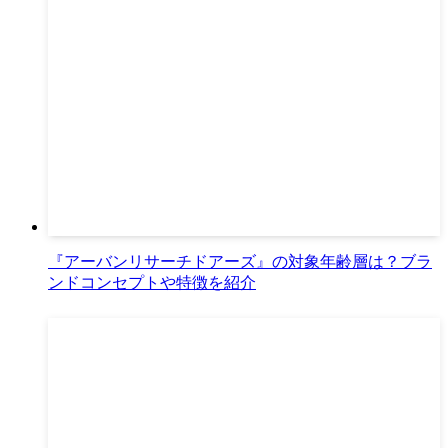
『アーバンリサーチドアーズ』の対象年齢層は？ブラ
ンドコンセプトや特徴を紹介