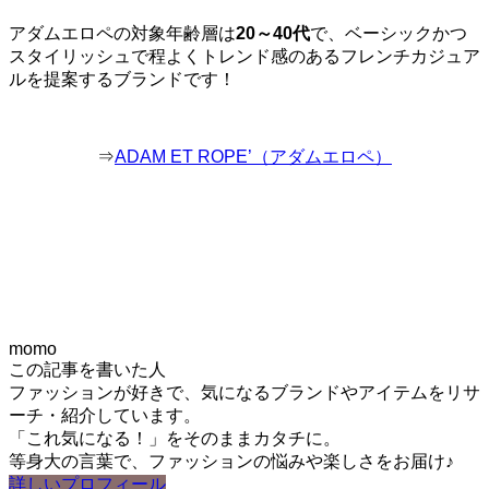
アダムエロペの対象年齢層は
20～40代
で、ベーシックかつ
スタイリッシュで程よくトレンド感のあるフレンチカジュア
ルを提案するブランドです！
⇒
ADAM ET ROPE’（アダムエロペ）
momo
この記事を書いた人
ファッションが好きで、気になるブランドやアイテムをリサ
ーチ・紹介しています。
「これ気になる！」をそのままカタチに。
等身大の言葉で、ファッションの悩みや楽しさをお届け♪
詳しいプロフィール