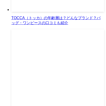
TOCCA（トッカ）の年齢層は？どんなブランド？バ
ッグ・ワンピースの口コミも紹介