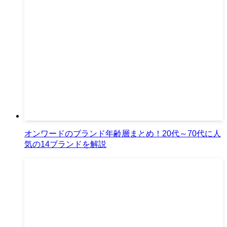
オンワードのブランド年齢層まとめ！20代～70代に人
気の14ブランドを解説