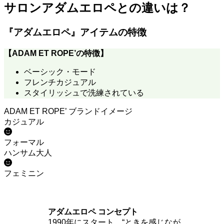
サロンアダムエロペとの違いは？
『アダムエロペ』アイテムの特徴
【
ADAM ET ROPE’
の特徴】
ベーシック・モード
フレンチカジュアル
スタイリッシュで洗練されている
ADAM ET ROPE’ ブランドイメージ
カジュアル
フォーマル
ハンサム大人
フェミニン
アダムエロペ コンセプト
1990年にスタート。“ときを感じなが