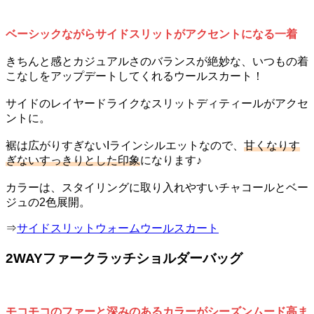
ベーシックながらサイドスリットがアクセントになる一着
きちんと感とカジュアルさのバランスが絶妙な、いつもの着
こなしをアップデートしてくれるウールスカート！
サイドのレイヤードライクなスリットディティールがアクセ
ントに。
裾は広がりすぎないIラインシルエットなので、
甘くなりす
ぎないすっきりとした印象
になります♪
カラーは、スタイリングに取り入れやすいチャコールとベー
ジュの2色展開。
⇒
サイドスリットウォームウールスカート
2WAYファークラッチショルダーバッグ
モコモコのファーと深みのあるカラーがシーズンムード高ま