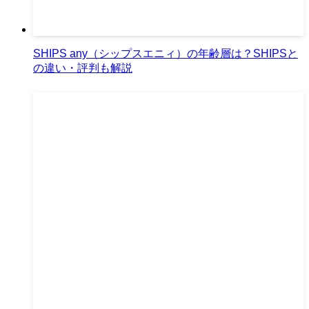
SHIPS any（シップスエニィ）の年齢層は？SHIPSと
の違い・評判も解説