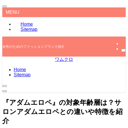
MENU
Home
Sitemap
女性のためのファッションブランド紹介
ワムクロ
Home
Sitemap
『アダムエロペ』の対象年齢層は？サ
ロンアダムエロペとの違いや特徴を紹
介