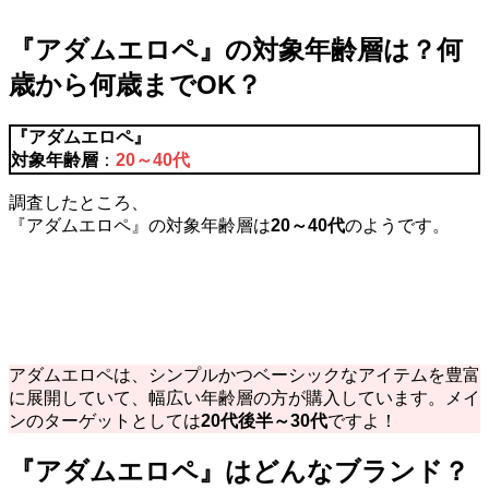
『アダムエロペ』の対象年齢層は？何
歳から何歳までOK？
『
アダムエロペ
』
対象年齢層
：
20～40代
調査したところ、
『アダムエロペ』の対象年齢層は
20～40代
のようです。
アダムエロペは、シンプルかつベーシックなアイテムを豊富
に展開していて、幅広い年齢層の方が購入しています。メイ
ンのターゲットとしては
20代後半～30代
ですよ！
『アダムエロペ』はどんなブランド？