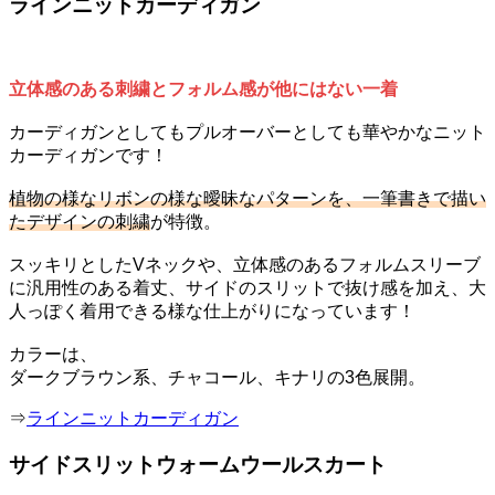
ラインニットカーディガン
立体感のある刺繍とフォルム感が他にはない一着
カーディガンとしてもプルオーバーとしても華やかなニット
カーディガンです！
植物の様なリボンの様な曖昧なパターンを、一筆書きで描い
たデザインの刺繍
が特徴。
スッキリとしたVネックや、立体感のあるフォルムスリーブ
に汎用性のある着丈、サイドのスリットで抜け感を加え、大
人っぽく着用できる様な仕上がりになっています！
カラーは、
ダークブラウン系、チャコール、キナリの3色展開。
⇒
ラインニットカーディガン
サイドスリットウォームウールスカート