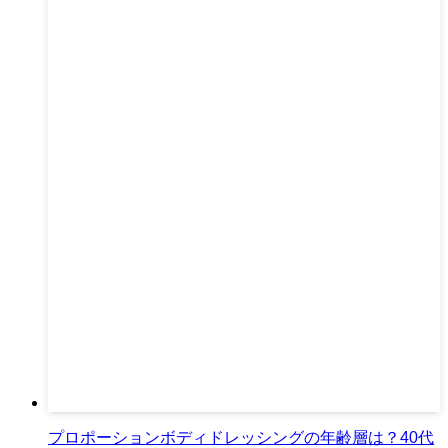
プロポーションボディドレッシングの年齢層は？40代