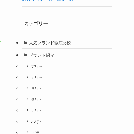
カテゴリー
人気ブランド徹底比較
ブランド紹介
ア行～
カ行～
サ行～
タ行～
ナ行～
ハ行～
マ行～