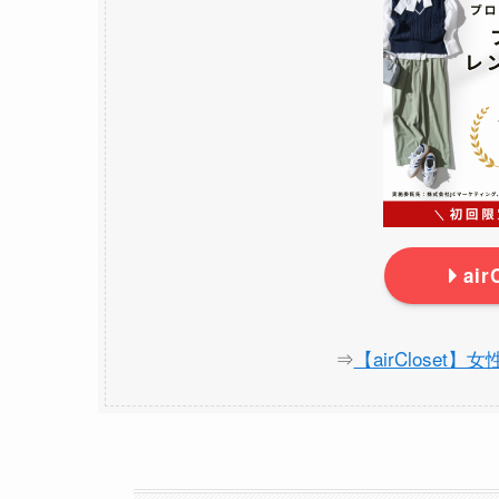
ai
⇒
【airCloset