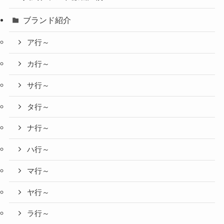
ブランド紹介
ア行～
カ行～
サ行～
タ行～
ナ行～
ハ行～
マ行～
ヤ行～
ラ行～