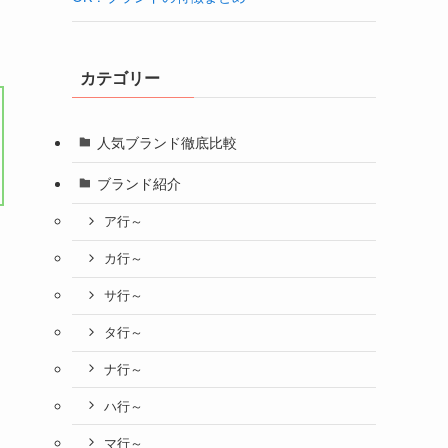
カテゴリー
人気ブランド徹底比較
ブランド紹介
ア行～
カ行～
サ行～
タ行～
ナ行～
ハ行～
マ行～