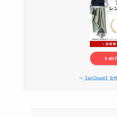
ai
⇒
【airCloset