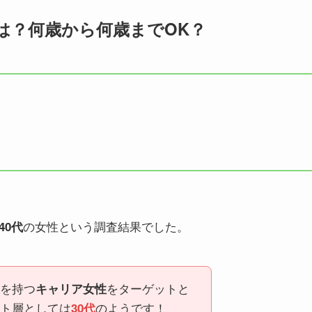
は？何歳から何歳までOK？
の女性という調査結果でした。
40代
を持つ
をターゲットと
キャリア女性
ト層としては
のようです！
30代