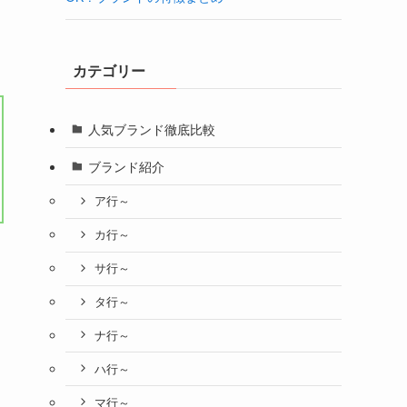
カテゴリー
人気ブランド徹底比較
ブランド紹介
ア行～
カ行～
サ行～
タ行～
ナ行～
ハ行～
マ行～