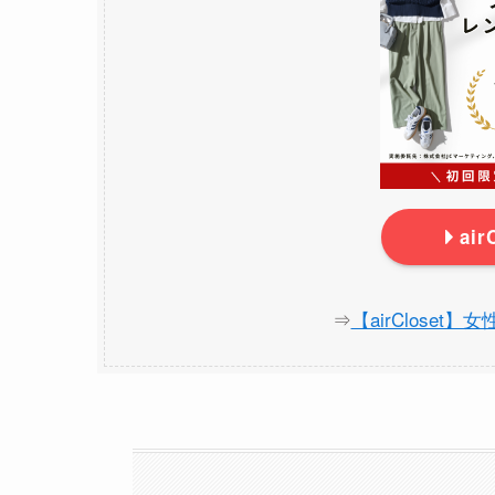
ai
⇒
【airCloset