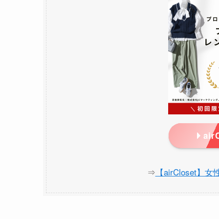
ai
⇒
【airCloset