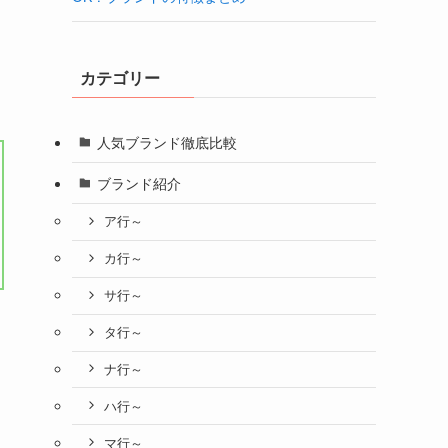
カテゴリー
人気ブランド徹底比較
ブランド紹介
ア行～
カ行～
サ行～
タ行～
ナ行～
ハ行～
マ行～