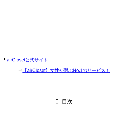
airCloset公式サイト
⇒
【airCloset】女性が選ぶNo.1のサービス！
目次