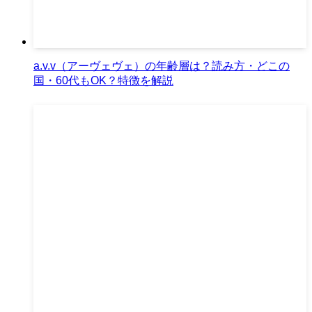
a.v.v（アーヴェヴェ）の年齢層は？読み方・どこの
国・60代もOK？特徴を解説