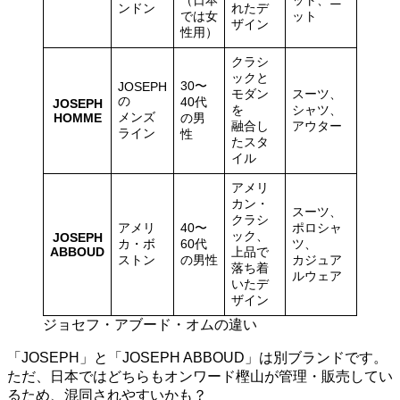
（日本
ット、ニ
ンドン
れたデ
では女
ット
ザイン
性用）
クラシ
ックと
30〜
JOSEPH
モダン
スーツ、
の
40代
JOSEPH
を
シャツ、
メンズ
HOMME
の男
融合し
アウター
ライン
性
たスタ
イル
アメリ
カン・
スーツ、
クラシ
アメリ
40〜
ポロシャ
ック、
JOSEPH
カ・ボ
60代
ツ、
ABBOUD
上品で
ストン
の男性
カジュア
落ち着
ルウェア
いたデ
ザイン
ジョセフ・アブード・オムの違い
「JOSEPH」と「JOSEPH ABBOUD」は別ブランドです。
ただ、日本ではどちらもオンワード樫山が管理・販売してい
るため、混同されやすいかも？