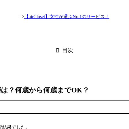
⇒
【airCloset】女性が選ぶNo.1のサービス！
目次
層は？何歳から何歳までOK？
査結果でした。