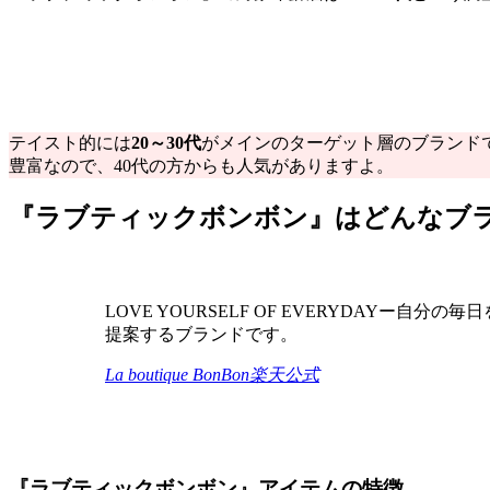
テイスト的には
20～30代
がメインのターゲット層のブランド
豊富なので、40代の方からも人気がありますよ。
『
ラブティックボンボン
』はどんなブ
LOVE YOURSELF OF EVERYDA
提案するブランドです。
La boutique BonBon楽天公式
『
ラブティックボンボン
』アイテムの特徴