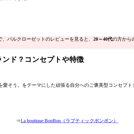
で、パルクローゼットのレビューを見ると、
20～40代
の方から
ランド？コンセプトや特徴
Yー自分の毎日を愛そう。をテーマにした頑張る自分へのご褒美型コン
⇒
La boutique BonBon（ラブティックボンボン）