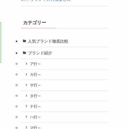
カテゴリー
人気ブランド徹底比較
ブランド紹介
ア行～
カ行～
サ行～
タ行～
ナ行～
ハ行～
マ行～