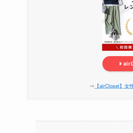
ai
⇒
【airCloset