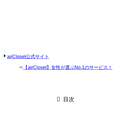
airCloset公式サイト
⇒
【airCloset】女性が選ぶNo.1のサービス！
目次