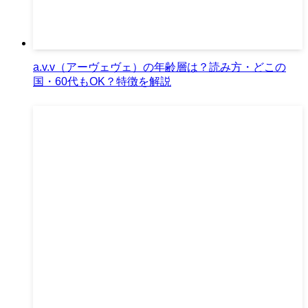
a.v.v（アーヴェヴェ）の年齢層は？読み方・どこの
国・60代もOK？特徴を解説