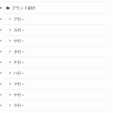
ブランド紹介
ア行～
カ行～
サ行～
タ行～
ナ行～
ハ行～
マ行～
ヤ行～
ラ行～