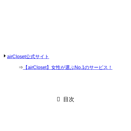
airCloset公式サイト
⇒
【airCloset】女性が選ぶNo.1のサービス！
目次