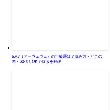
a.v.v（アーヴェヴェ）の年齢層は？読み方・どこの
国・60代もOK？特徴を解説