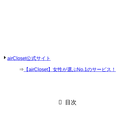
airCloset公式サイト
⇒
【airCloset】女性が選ぶNo.1のサービス！
目次