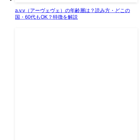
a.v.v（アーヴェヴェ）の年齢層は？読み方・どこの
国・60代もOK？特徴を解説