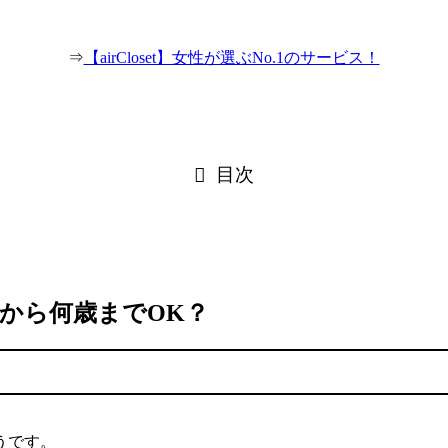
⇒
【airCloset】女性が選ぶNo.1のサービス！
目次
から何歳までOK？
うです。