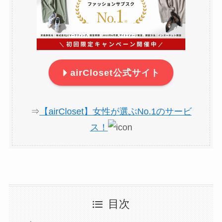
airCloset公式サイト
⇒
【airCloset】女性が選ぶNo.1のサービ
ス！
目次