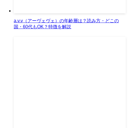
a.v.v（アーヴェヴェ）の年齢層は？読み方・どこの
国・60代もOK？特徴を解説