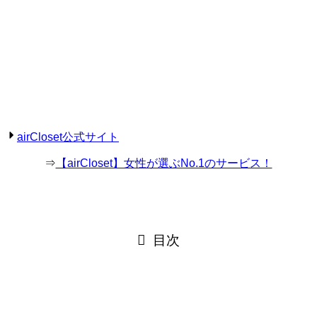
airCloset公式サイト
⇒
【airCloset】女性が選ぶNo.1のサービス！
目次