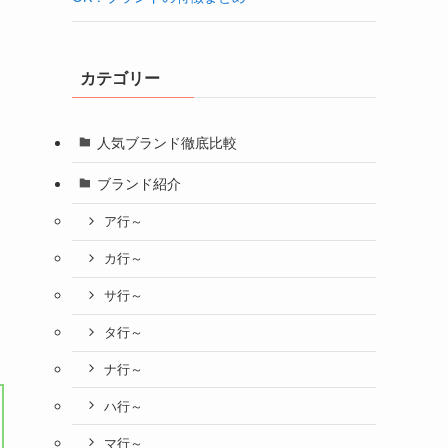
カテゴリー
人気ブランド徹底比較
ブランド紹介
ア行～
カ行～
サ行～
タ行～
ナ行～
ハ行～
マ行～