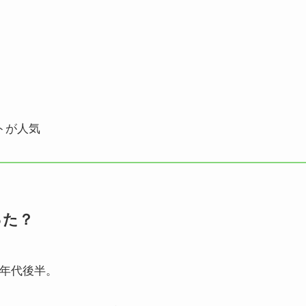
トが人気
った？
0年代後半。