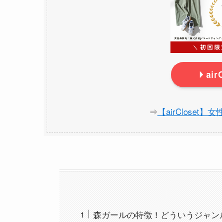
ai
⇒
【airCloset
森ガールの特徴！どういうジャン