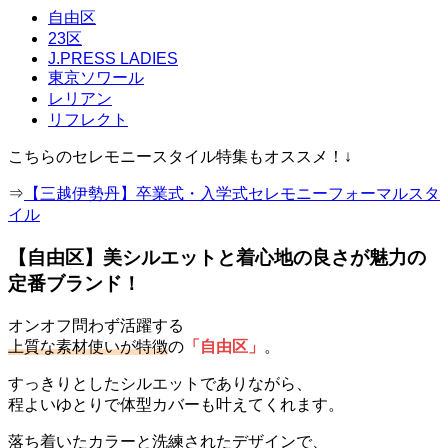
自由区
23区
J.PRESS LADIES
東京ソワール
レリアン
リフレクト
こちらのセレモニースタイル特集もオススメ！↓
⇒
【三越伊勢丹】卒業式・入学式セレモニーフォーマルスタ
イル
【自由区】美シルエットと着心地の良さが魅力の
定番ブランド！
オンオフ問わず活躍する
上質な素材使いが特徴
の
「自由区」
。
すっきりとしたシルエットでありながら、
程よいゆとりで体型カバーも叶えてくれます。
落ち着いたカラーと洗練されたデザインで、