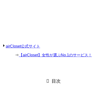
airCloset公式サイト
⇒
【airCloset】女性が選ぶNo.1のサービス！
目次