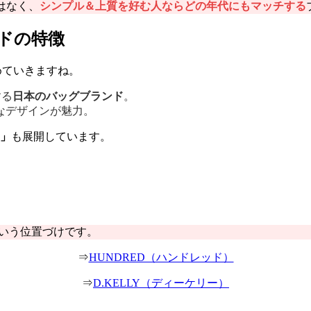
はなく、
シンプル＆上質を好む人ならどの年代にもマッチする
ンドの特徴
めていきますね。
する
日本のバッグブランド
。
なデザインが魅力。
）」
も展開しています。
という位置づけです。
⇒
HUNDRED（ハンドレッド）
⇒
D.KELLY（ディーケリー）