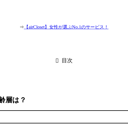
⇒
【airCloset】女性が選ぶNo.1のサービス！
目次
年齢層は？