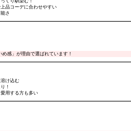
しっくり馴染む！
で上品コーデに合わせやすい
万能さ
れいめ感」が理由で選ばれています！
に溶け込む
たり！
て愛用する方も多い