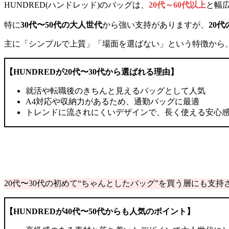
HUNDRED(ハンドレッド)のバッグは、
20代～60代以上
と幅
特に
30代〜50代の大人世代
から強い支持がありますが、
20
主に「シンプルで上質」「場面を選ばない」という特徴から
【HUNDREDが20代〜30代から選ばれる理由】
就活や転職後のきちんと見えるバッグとして人気
A4対応や収納力があるため、通勤バッグに最適
トレンドに流されにくいデザインで、長く使える安心
20代〜30代の初めて“ちゃんとしたバッグ”を買う層にも支
【HUNDREDが40代〜50代からも人気のポイント】