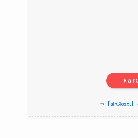
ai
⇒
【airClos