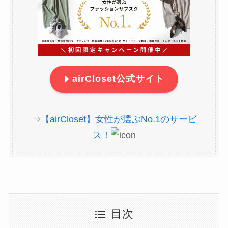
airCloset公式サイト
⇒
【airCloset】女性が選ぶNo.1のサービ
ス！
目次