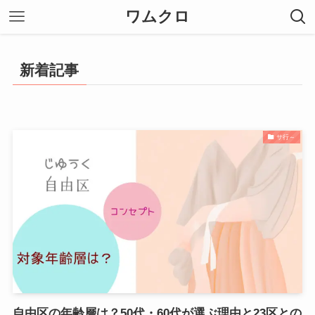
ワムクロ
新着記事
サ行～
自由区の年齢層は？50代・60代が選ぶ理由と23区との